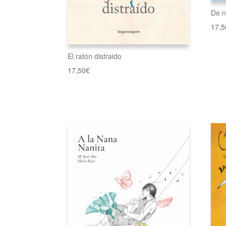
De n
17,5
El ratón distraido
17,50
€