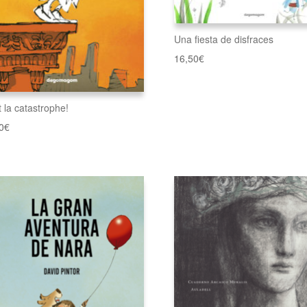
Una fiesta de disfraces
16,50
€
t la catastrophe!
0
€