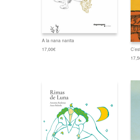
A la nana nanita
C’es
17,00
€
17,5