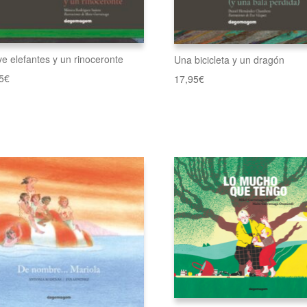
e elefantes y un rinoceronte
Una bicicleta y un dragón
5
€
17,95
€