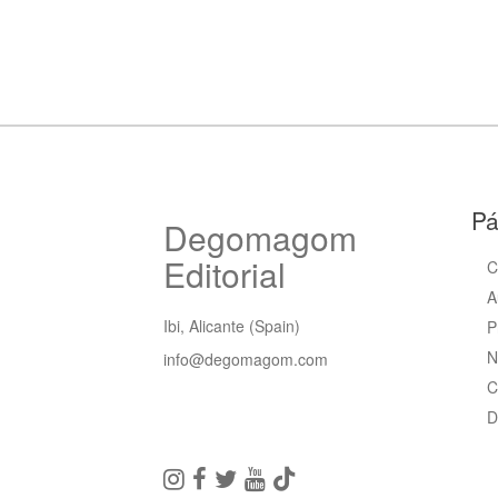
Pá
Degomagom
Editorial
C
A
Ibi, Alicante (Spain)
P
N
info@degomagom.com
C
D