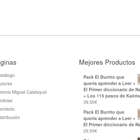
ginas
Mejores Productos
atálogo
Pack El Burrito que
quería aprender a Leer +
utores
El Primer diccionario de N
remio Miguel Calatayud
+ Los 115 pasos de Kairós
oticias
39,50
€
ontacto
Pack El Burrito que
istribución
quería aprender a Leer +
El Primer diccionario de N
29,50
€