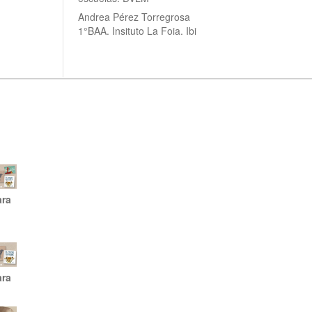
Andrea Pérez Torregrosa
1°BAA. Insituto La Foia. Ibi
ara
ara