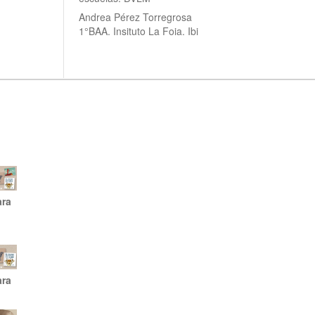
Andrea Pérez Torregrosa
1°BAA. Insituto La Foia. Ibi
ara
ara