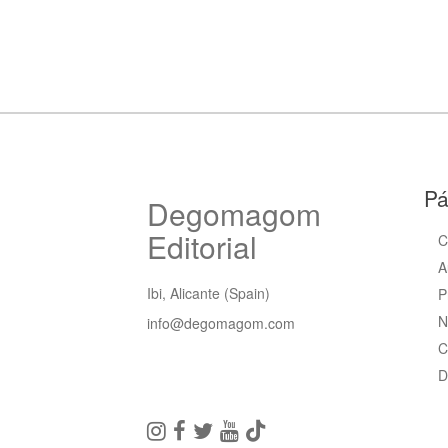
Pá
Degomagom
Editorial
C
A
Ibi, Alicante (Spain)
P
N
info@degomagom.com
C
D