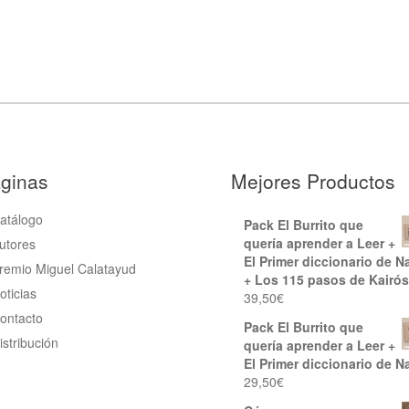
ginas
Mejores Productos
atálogo
Pack El Burrito que
quería aprender a Leer +
utores
El Primer diccionario de N
remio Miguel Calatayud
+ Los 115 pasos de Kairós
oticias
39,50
€
ontacto
Pack El Burrito que
istribución
quería aprender a Leer +
El Primer diccionario de N
29,50
€